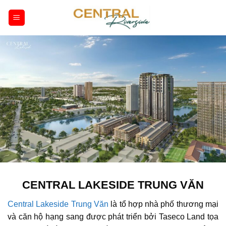
Bỏ
qua
nội
dung
CENTRAL LAKESIDE TRUNG VĂN
Central Lakeside Trung Văn
là tổ hợp nhà phố thương mại
và căn hộ hạng sang được phát triển bởi Taseco Land tọa