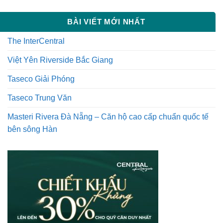
BÀI VIẾT MỚI NHẤT
The InterCentral
Việt Yên Riverside Bắc Giang
Taseco Giải Phóng
Taseco Trung Văn
Masteri Rivera Đà Nẵng – Căn hộ cao cấp chuẩn quốc tế
bên sông Hàn