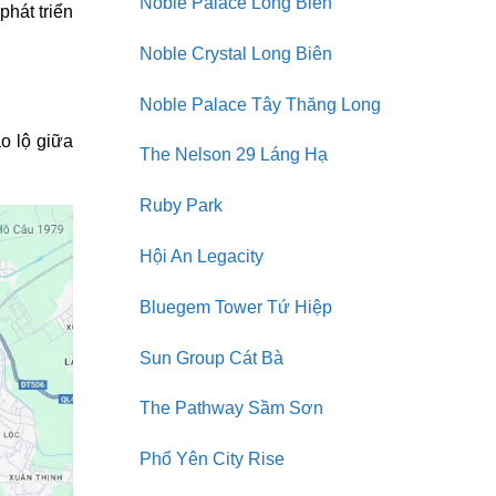
Noble Palace Long Biên
hát triển
Noble Crystal Long Biên
Noble Palace Tây Thăng Long
o lộ giữa
The Nelson 29 Láng Hạ
Ruby Park
Hội An Legacity
Bluegem Tower Tứ Hiệp
Sun Group Cát Bà
The Pathway Sầm Sơn
Phổ Yên City Rise