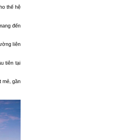
ho thế hệ
 mang đến
đường liên
 tiên tại
t mẻ, gần