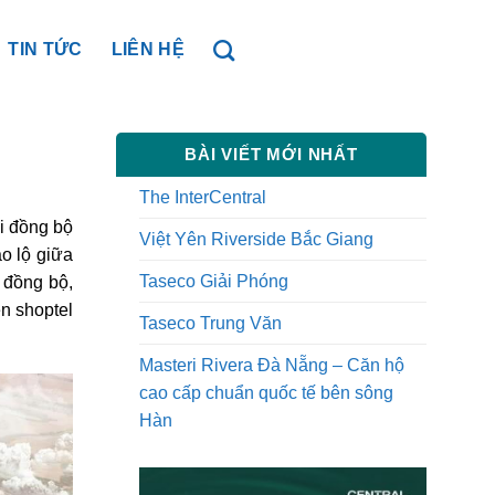
TIN TỨC
LIÊN HỆ
BÀI VIẾT MỚI NHẤT
The InterCentral
i đồng bộ
Việt Yên Riverside Bắc Giang
o lộ giữa
Taseco Giải Phóng
 đồng bộ,
n shoptel
Taseco Trung Văn
Masteri Rivera Đà Nẵng – Căn hộ
cao cấp chuẩn quốc tế bên sông
Hàn