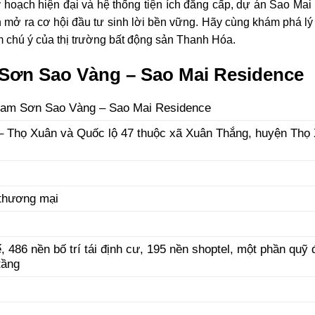
uy hoạch hiện đại và hệ thống tiện ích đẳng cấp, dự án Sao Ma
mở ra cơ hội đầu tư sinh lời bền vững. Hãy cùng khám phá lý 
 chú ý của thị trường bất động sản Thanh Hóa.
Sơn Sao Vàng – Sao Mai Residence
 Lam Sơn Sao Vàng – Sao Mai Residence
 Thọ Xuân và Quốc lộ 47 thuộc xã Xuân Thắng, huyện Thọ
 thương mại
, 486 nền bố trí tái định cư, 195 nền shoptel, một phần quỹ đ
tầng